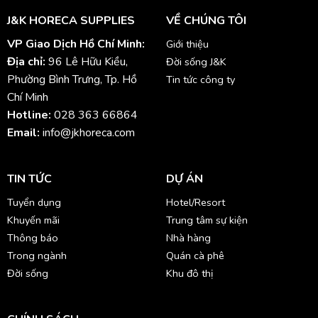
J&K HORECA SUPPLIES
VỀ CHÚNG TÔI
VP Giao Dịch Hồ Chí Minh:
Giới thiệu
Địa chỉ:
96 Lê Hữu Kiều,
Đời sống J&K
Phường Bình Trưng, Tp. Hồ
Tin tức công ty
Chí Minh
Hotline:
028 363 66864
Email:
info@jkhoreca.com
TIN TỨC
DỰ ÁN
Tuyển dụng
Hotel/Resort
Khuyến mãi
Trung tâm sự kiện
Thông báo
Nhà hàng
Trong ngành
Quán cà phê
Đời sống
Khu đô thị