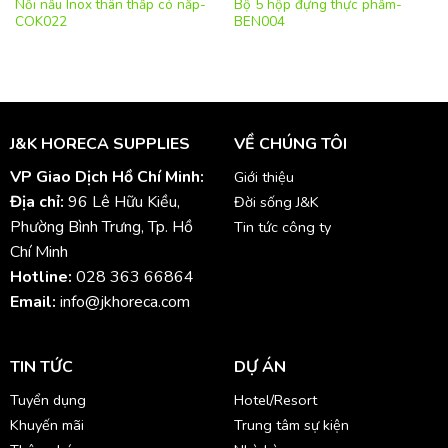
Nồi nấu Inox thân thấp có nắp-
Bộ 5 hộp đựng thực phẩm-
COK022
BEN004
J&K HORECA SUPPLIES
VỀ CHÚNG TÔI
VP Giao Dịch Hồ Chí Minh:
Giới thiệu
Địa chỉ:
96 Lê Hữu Kiều,
Đời sống J&K
Phường Bình Trưng, Tp. Hồ
Tin tức công ty
Chí Minh
Hotline:
028 363 66864
Email:
info@jkhoreca.com
TIN TỨC
DỰ ÁN
Tuyển dụng
Hotel/Resort
Khuyến mãi
Trung tâm sự kiện