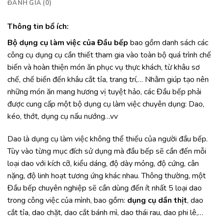
ĐÁNH GIÁ (0)
Thông tin bổ ích:
Bộ dụng cụ làm việc của Đầu bếp
bao gồm danh sách các
công cụ dụng cụ cần thiết tham gia vào toàn bộ quá trình chế
biến và hoàn thiện món ăn phục vụ thực khách, từ khâu sơ
chế, chế biến đến khâu cắt tỉa, trang trí,… Nhằm giúp tạo nên
những món ăn mang hương vị tuyệt hảo, các Đầu bếp phải
được cung cấp một bộ dụng cụ làm việc chuyên dụng: Dao,
kéo, thớt, dụng cụ nấu nướng…vv
Dao là dụng cụ làm việc không thể thiếu của người đầu bếp.
Tùy vào từng mục đích sử dụng mà đầu bếp sẽ cần đến mỗi
loại dao với kích cỡ, kiểu dáng, độ dày mỏng, độ cứng, cân
nặng, độ linh hoạt tương ứng khác nhau. Thông thường, một
Đầu bếp chuyên nghiệp sẽ cần dùng đến ít nhất 5 loại dao
trong công việc của mình, bao gồm:
dụng cụ dần thịt
, dao
cắt tỉa, dao chặt, dao cắt bánh mì, dao thái rau, dao phi lê,…