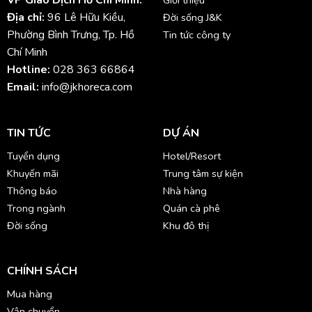
VP Giao Dịch Hồ Chí Minh:
Giới thiệu
Địa chỉ:
96 Lê Hữu Kiều,
Đời sống J&K
Phường Bình Trưng, Tp. Hồ
Tin tức công ty
Chí Minh
Hotline:
028 363 66864
Email:
info@jkhoreca.com
TIN TỨC
DỰ ÁN
Tuyển dụng
Hotel/Resort
Khuyến mãi
Trung tâm sự kiện
Thông báo
Nhà hàng
Trong ngành
Quán cà phê
Đời sống
Khu đô thị
CHÍNH SÁCH
Mua hàng
Vận chuyển