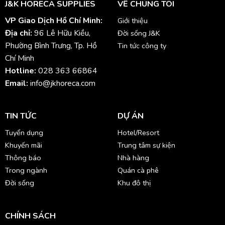
J&K HORECA SUPPLIES
VỀ CHÚNG TÔI
VP Giao Dịch Hồ Chí Minh:
Giới thiệu
Địa chỉ:
96 Lê Hữu Kiều,
Đời sống J&K
Phường Bình Trưng, Tp. Hồ
Tin tức công ty
Chí Minh
Hotline:
028 363 66864
Email:
info@jkhoreca.com
TIN TỨC
DỰ ÁN
Tuyển dụng
Hotel/Resort
Khuyến mãi
Trung tâm sự kiện
Thông báo
Nhà hàng
Trong ngành
Quán cà phê
Đời sống
Khu đô thị
CHÍNH SÁCH