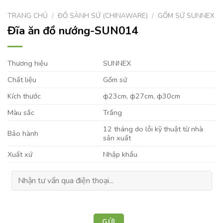
TRANG CHỦ
/
ĐỒ SÀNH SỨ (CHINAWARE)
/
GỐM SỨ SUNNEX
Đĩa ăn đồ nướng-SUN014
Thương hiệu
SUNNEX
Chất liệu
Gốm sứ
Kích thước
ф23cm, ф27cm, ф30cm
Màu sắc
Trắng
12 tháng do lỗi kỹ thuật từ nhà
Bảo hành
sản xuất
Xuất xứ
Nhập khẩu