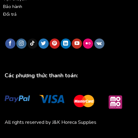
Bảo hành
Đổi trả
Các phương thức thanh toán:
All rights reserved by J&K Horeca Supplies
Michico
Chickfood
Phương Trang
Quần áo thể thao
Bluenest