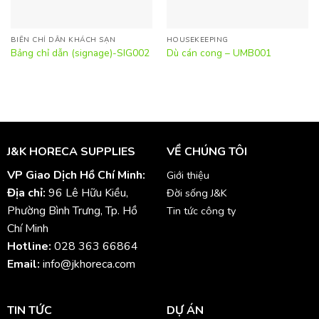
BIỂN CHỈ DẪN KHÁCH SẠN
HOUSEKEEPING
Bảng chỉ dẫn (signage)-SIG002
Dù cán cong – UMB001
J&K HORECA SUPPLIES
VỀ CHÚNG TÔI
VP Giao Dịch Hồ Chí Minh:
Giới thiệu
Địa chỉ:
96 Lê Hữu Kiều,
Đời sống J&K
Phường Bình Trưng, Tp. Hồ
Tin tức công ty
Chí Minh
Hotline:
028 363 66864
Email:
info@jkhoreca.com
TIN TỨC
DỰ ÁN