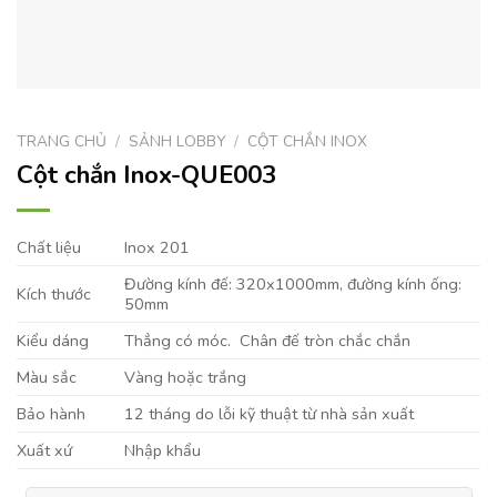
TRANG CHỦ
/
SẢNH LOBBY
/
CỘT CHẮN INOX
Cột chắn Inox-QUE003
Chất liệu
Inox 201
Đường kính đế: 320x1000mm, đường kính ống:
Kích thước
50mm
Kiểu dáng
Thẳng có móc. Chân đế tròn chắc chắn
Màu sắc
Vàng hoặc trắng
Bảo hành
12 tháng do lỗi kỹ thuật từ nhà sản xuất
Xuất xứ
Nhập khẩu