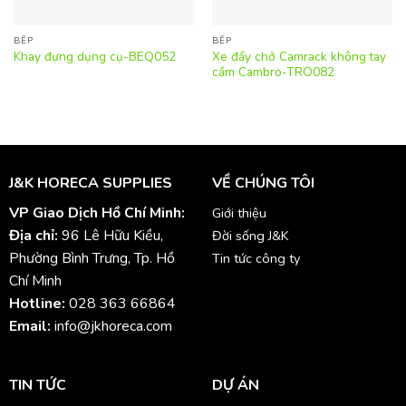
BẾP
BẾP
Xe đẩy chở Camrack không tay
Khay đựng dụng cụ-BEQ052
cầm Cambro-TRO082
J&K HORECA SUPPLIES
VỀ CHÚNG TÔI
VP Giao Dịch Hồ Chí Minh:
Giới thiệu
Địa chỉ:
96 Lê Hữu Kiều,
Đời sống J&K
Phường Bình Trưng, Tp. Hồ
Tin tức công ty
Chí Minh
Hotline:
028 363 66864
Email:
info@jkhoreca.com
TIN TỨC
DỰ ÁN