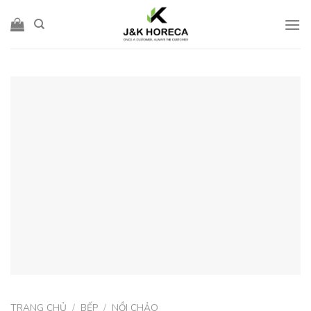
Skip
to
content
TRANG CHỦ
/
BẾP
/
NỒI CHẢO