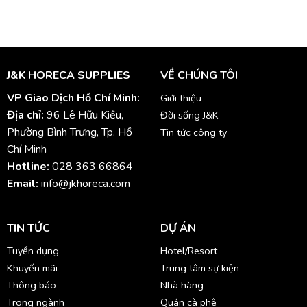
J&K HORECA SUPPLIES
VỀ CHÚNG TÔI
VP Giao Dịch Hồ Chí Minh:
Giới thiệu
Địa chỉ:
96 Lê Hữu Kiều,
Đời sống J&K
Phường Bình Trưng, Tp. Hồ
Tin tức công ty
Chí Minh
Hotline:
028 363 66864
Email:
info@jkhoreca.com
TIN TỨC
DỰ ÁN
Tuyển dụng
Hotel/Resort
Khuyến mãi
Trung tâm sự kiện
Thông báo
Nhà hàng
Trong ngành
Quán cà phê