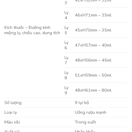
3
Ly
46xH71mm – 35ml
4
Kích thước – Đường kính
Ly
45xH70mm – 35ml
miệng ly, chiều cao, dung tích
5
Ly
47xH57mm – 40ml
6
Ly
48xH56mm – 45ml
7
Ly
51xH59mm – 50ml
8
Ly
48xH61mm – 80ml
9
Số lượng
9 ly/ bộ
Loại ly
Uống rượu mạnh
Màu sắc
Trong suốt
Xuất xứ
Nhập khẩu