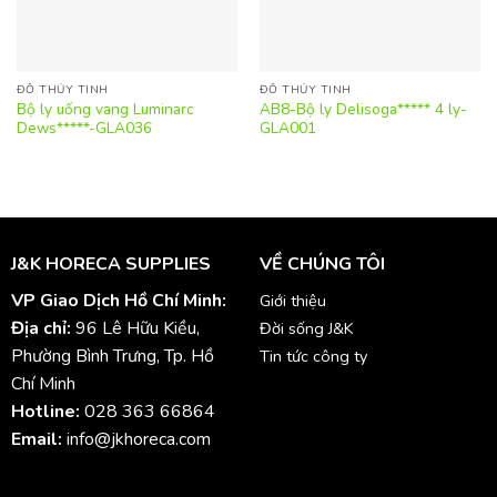
ĐỒ THỦY TINH
ĐỒ THỦY TINH
Bộ ly uống vang Luminarc
AB8-Bộ ly Delisoga***** 4 ly-
Dews*****-GLA036
GLA001
J&K HORECA SUPPLIES
VỀ CHÚNG TÔI
VP Giao Dịch Hồ Chí Minh:
Giới thiệu
Địa chỉ:
96 Lê Hữu Kiều,
Đời sống J&K
Phường Bình Trưng, Tp. Hồ
Tin tức công ty
Chí Minh
Hotline:
028 363 66864
Email:
info@jkhoreca.com