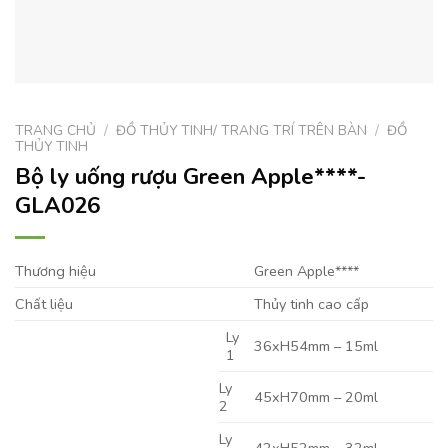
TRANG CHỦ
/
ĐỒ THỦY TINH/ TRANG TRÍ TRÊN BÀN
/
ĐỒ
THỦY TINH
Bộ ly uống rượu Green Apple****-
GLA026
Thương hiệu
Green Apple****
Chất liệu
Thủy tinh cao cấp
Ly
36xH54mm – 15ml
1
Ly
45xH70mm – 20ml
2
Ly
42xH52mm – 32ml