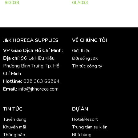
SIG038
GLA033
J&K HORECA SUPPLIES
VỀ CHÚNG TÔI
VP Giao Dịch Hồ Chí Minh:
Giới thiệu
Địa chỉ:
96 Lê Hữu Kiều,
Đời sống J&K
Phường Bình Trưng, Tp. Hồ
Tin tức công ty
Chí Minh
Hotline:
028 363 66864
Email:
info@jkhoreca.com
TIN TỨC
DỰ ÁN
Tuyển dụng
Hotel/Resort
Khuyến mãi
Trung tâm sự kiện
Thông báo
Nhà hàng