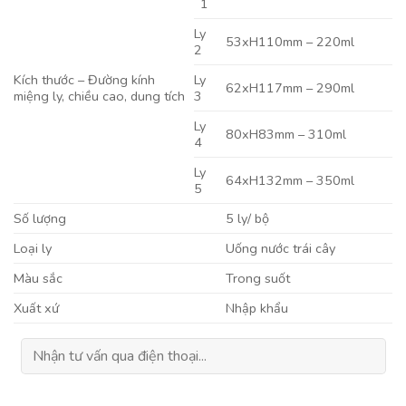
1
Ly
53xH110mm – 220ml
2
Kích thước – Đường kính
Ly
62xH117mm – 290ml
miệng ly, chiều cao, dung tích
3
Ly
80xH83mm – 310ml
4
Ly
64xH132mm – 350ml
5
Số lượng
5 ly/ bộ
Loại ly
Uống nước trái cây
Màu sắc
Trong suốt
Xuất xứ
Nhập khẩu