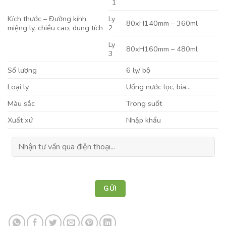
1
Kích thước – Đường kính
Ly
80xH140mm – 360ml
miệng ly, chiều cao, dung tích
2
Ly
80xH160mm – 480ml
3
Số lượng
6 ly/ bộ
Loại ly
Uống nước lọc, bia…
Màu sắc
Trong suốt
Xuất xứ
Nhập khẩu