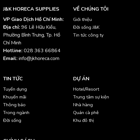
J&K HORECA SUPPLIES
VỀ CHÚNG TÔI
VP Giao Dịch Hồ Chí Minh:
Giới thiệu
Địa chỉ:
96 Lê Hữu Kiều,
Đời sống J&K
Phường Bình Trưng, Tp. Hồ
Tin tức công ty
Chí Minh
Hotline:
028 363 66864
Email:
info@jkhoreca.com
TIN TỨC
DỰ ÁN
Tuyển dụng
Hotel/Resort
Khuyến mãi
Trung tâm sự kiện
Thông báo
Nhà hàng
Trong ngành
Quán cà phê
Đời sống
Khu đô thị