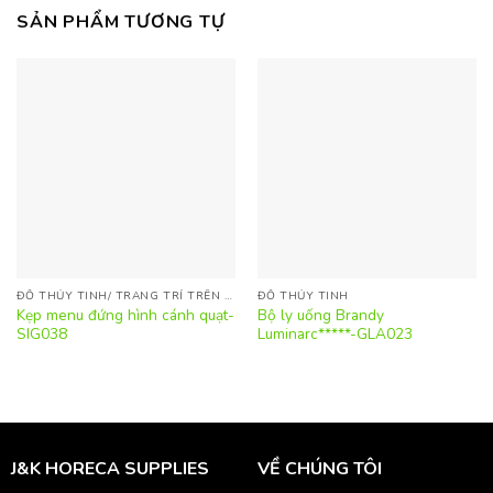
SẢN PHẨM TƯƠNG TỰ
ĐỒ THỦY TINH/ TRANG TRÍ TRÊN BÀN
ĐỒ THỦY TINH
Kẹp menu đứng hình cánh quạt-
Bộ ly uống Brandy
SIG038
Luminarc*****-GLA023
J&K HORECA SUPPLIES
VỀ CHÚNG TÔI