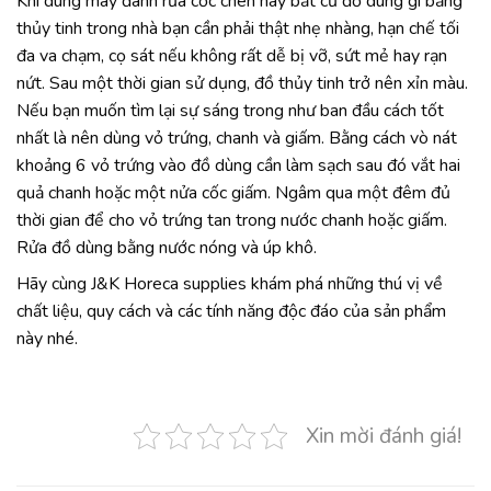
Khi dùng máy đánh rửa cốc chén hay bất cứ đồ dùng gì bằng
thủy tinh trong nhà bạn cần phải thật nhẹ nhàng, hạn chế tối
đa va chạm, cọ sát nếu không rất dễ bị vỡ, sứt mẻ hay rạn
nứt. Sau một thời gian sử dụng, đồ thủy tinh trở nên xỉn màu.
Nếu bạn muốn tìm lại sự sáng trong như ban đầu cách tốt
nhất là nên dùng vỏ trứng, chanh và giấm. Bằng cách vò nát
khoảng 6 vỏ trứng vào đồ dùng cần làm sạch sau đó vắt hai
quả chanh hoặc một nửa cốc giấm. Ngâm qua một đêm đủ
thời gian để cho vỏ trứng tan trong nước chanh hoặc giấm.
Rửa đồ dùng bằng nước nóng và úp khô.
Hãy cùng J&K Horeca supplies khám phá những thú vị về
chất liệu, quy cách và các tính năng độc đáo của sản phẩm
này nhé.
Xin mời đánh giá!