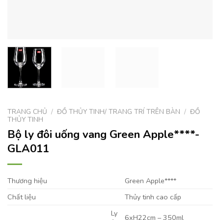
TRANG CHỦ
/
ĐỒ THỦY TINH/ TRANG TRÍ TRÊN BÀN
/
ĐỒ
THỦY TINH
Bộ ly đôi uống vang Green Apple****-
GLA011
Thương hiệu
Green Apple****
Chất liệu
Thủy tinh cao cấp
Ly
6xH22cm – 350ml