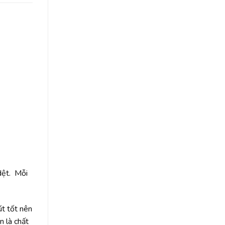
 dệt. Mỗi
út tốt nên
n là chất