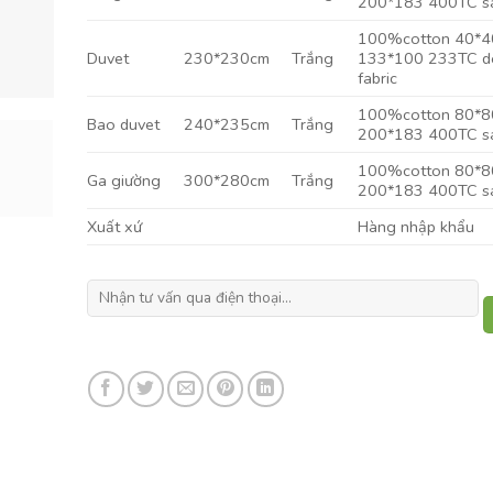
200*183 400TC s
100%cotton 40*4
Duvet
230*230cm
Trắng
133*100 233TC d
fabric
100%cotton 80*8
Bao duvet
240*235cm
Trắng
200*183 400TC s
100%cotton 80*8
Ga giường
300*280cm
Trắng
200*183 400TC s
Xuất xứ
Hàng nhập khẩu