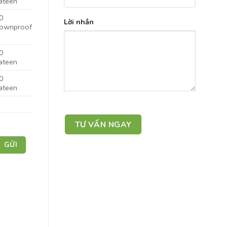
ateen
0
Lời nhắn
ownproof
0
ateen
0
ateen