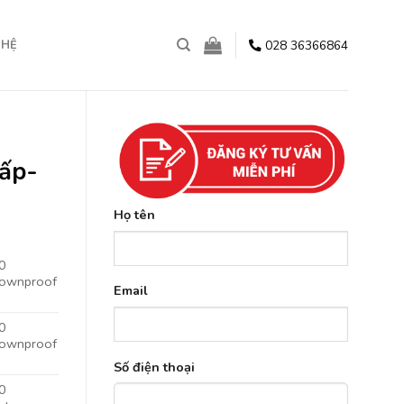
028 36366864
 HỆ
cấp-
Họ tên
0
ownproof
Email
0
ownproof
Số điện thoại
0