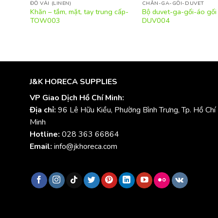
ĐỒ VẢI (LINEN)
CHĂN-GA-GỐI-DUVET
Khăn – tắm, mặt, tay trung cấp-
Bộ duvet-ga-gối-áo gối 
TOW003
DUV004
J&K HORECA SUPPLIES
VP Giao Dịch Hồ Chí Minh:
Địa chỉ:
96 Lê Hữu Kiều, Phường Bình Trưng, Tp. Hồ Chí
Minh
Hotline:
028 363 66864
Email:
info@jkhoreca.com