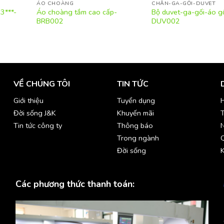
ÁO CHOÀNG
CHĂN-GA-GỐI-DUVET
3***-
Áo choàng tắm cao cấp-
Bộ duvet-ga-gối-áo gố
BRB002
DUV002
VỀ CHÚNG TÔI
TIN TỨC
Giới thiệu
Tuyển dụng
H
Đời sống J&K
Khuyến mãi
T
Tin tức công ty
Thông báo
Trong ngành
Đời sống
K
Các phương thức thanh toán: