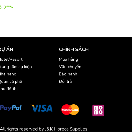
CHĂN-GA-GỐI-DUVET
ÁO CHOÀNG
i 3***-
Bộ duvet-ga-gối-áo gối cao
Áo choàng tắm trun
cấp-DUV007
BRB007
DỰ ÁN
CHÍNH SÁCH
otel/Resort
Mua hàng
rung tâm sự kiện
Vận chuyển
Nhà hàng
Bảo hành
Quán cà phê
Đổi trả
hu đô thị
All rights reserved by J&K Horeca Supplies