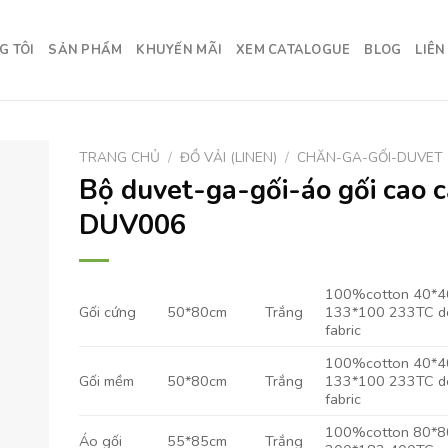
G TÔI
SẢN PHẨM
KHUYẾN MÃI
XEM CATALOGUE
BLOG
LIÊN
TRANG CHỦ
/
ĐỒ VẢI (LINEN)
/
CHĂN-GA-GỐI-DUVET
Bộ duvet-ga-gối-áo gối cao 
DUV006
100%cotton 40*4
Gối cứng
50*80cm
Trắng
133*100 233TC d
fabric
100%cotton 40*4
Gối mềm
50*80cm
Trắng
133*100 233TC d
fabric
100%cotton 80*8
Áo gối
55*85cm
Trắng