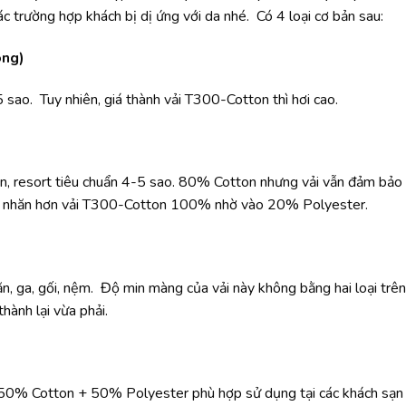
các trường hợp khách bị dị ứng với da nhé. Có 4 loại cơ bản sau:
ông)
5 sao. Tuy nhiên, giá thành vải T300-Cotton thì hơi cao.
ạn, resort tiêu chuẩn 4-5 sao. 80% Cotton nhưng vải vẫn đảm bảo
y ít nhăn hơn vải T300-Cotton 100% nhờ vào 20% Polyester.
ăn, ga, gối, nệm. Độ min màng của vải này không bằng hai loại trê
thành lại vừa phải.
ồm 50% Cotton + 50% Polyester phù hợp sử dụng tại các khách sạn