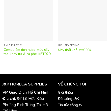
ẤM SIÊU TỐC
HOUSEKEEPING
Combo ấm đun nước-máy sấy
Máy thổi khô-VAC004
tóc-khay trà & cà phê-KET020
J&K HORECA SUPPLIES
VỀ CHÚNG TÔI
VP Giao Dịch Hồ Chí Minh:
Giới thiệu
Địa chỉ:
96 Lê Hữu Kiều,
Đời sống J&K
Phường Bình Trưng, Tp. Hồ
Tin tức công ty
Chí Minh