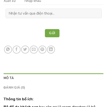
Xuất xứ
Nhập khẩu
MÔ TẢ
ĐÁNH GIÁ (0)
Thông tin bổ ích:
Bộ đồ da khách sạn
hay còn gọi là room directory là bộ