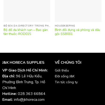
BỘ BÌA DA DIRECTORY TRONG PHÒNG
HOUSEKEEPING
Bộ đồ da khách sạn – Bao gàn
Bình đôi đựng xà phòng và dầu
tàn thuốc-ROD015
gội-SSB001
J&K HORECA SUPPLIES
VỀ CHÚNG TÔI
VP Giao Dịch Hồ Chí Minh:
Giới thiệu
Địa chỉ:
96 Lê Hữu Kiều,
Đời sống J&K
Phường Bình Trưng, Tp. Hồ
Tin tức công ty
Chí Minh
Hotline:
028 363 66864
Email:
info@jkhoreca.com