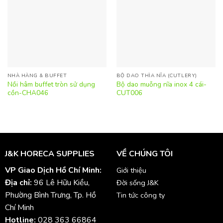
NHÀ HÀNG & BUFFET
BỘ DAO THÌA NĨA (CUTLERY)
Nồi hâm buffet tròn sử dụng
Bộ dao muỗng nĩa inox 4 cái-
cồn-CHA046
CUT006
J&K HORECA SUPPLIES
VỀ CHÚNG TÔI
VP Giao Dịch Hồ Chí Minh:
Giới thiệu
Địa chỉ:
96 Lê Hữu Kiều,
Đời sống J&K
Phường Bình Trưng, Tp. Hồ
Tin tức công ty
Chí Minh
Hotline:
028 363 66864