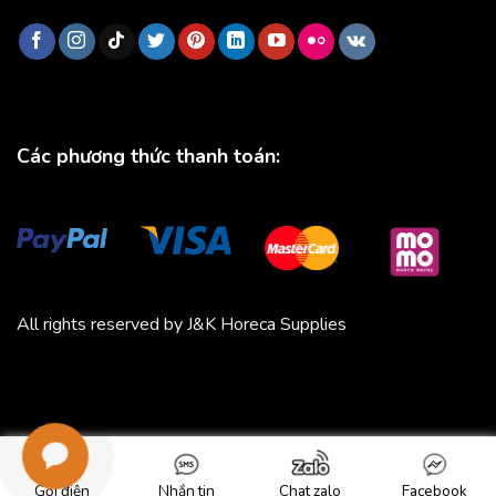
Các phương thức thanh toán:
All rights reserved by J&K Horeca Supplies
Michico
Chickfood
Phương Trang
Quần áo thể thao
Bluenest
Gọi điện
Nhắn tin
Chat zalo
Facebook