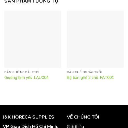
SẢN PHẨM TƯƠNG TỰ
BÀN GHẾ NGOÀI TRỜI
BÀN GHẾ NGOÀI TRỜI
Giường tình yêu-LAU004
Bộ bàn ghế 2 chỗ-PAT001
J&K HORECA SUPPLIES
VỀ CHÚNG TÔI
VP Giao Dịch Hồ Chí Minh:
Giới thiệu