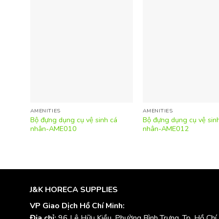
AMENITIES
AMENITIES
Bộ đựng dụng cụ vệ sinh cá
Bộ đựng dụng cụ vệ sin
nhân-AME010
nhân-AME012
J&K HORECA SUPPLIES
VP Giao Dịch Hồ Chí Minh:
Địa chỉ:
96 Lê Hữu Kiều, Phường Bình Trưng, Tp. Hồ Chí