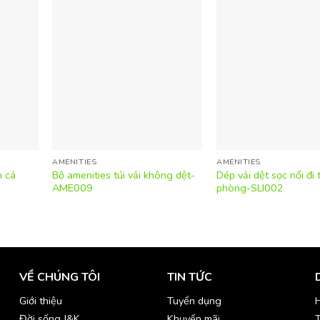
AMENITIES
AMENITIES
h cá
Bộ amenities túi vải không dệt-
Dép vải dệt sọc nổi đi
AME009
phòng-SLI002
VỀ CHÚNG TÔI
TIN TỨC
Giới thiệu
Tuyển dụng
H
Đời sống J&K
Khuyến mãi
T