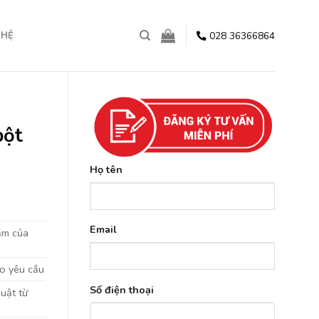
028 36366864
 HỆ
bột
Họ tên
Email
ắm của
o yêu cầu
Số điện thoại
huật từ