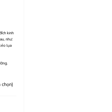
đích kinh
au, như:
kéo lụa
rường.
h chọn)