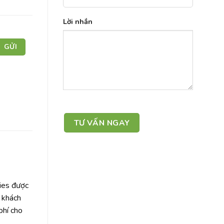
Lời nhắn
ties được
t khách
phí cho