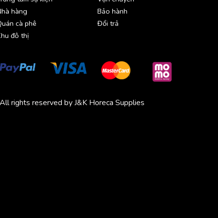
Nhà hàng
Bảo hành
Quán cà phê
Đổi trả
hu đô thị
All rights reserved by J&K Horeca Supplies
Michico
Chickfood
Phương Trang
Quần áo thể thao
Bluenest