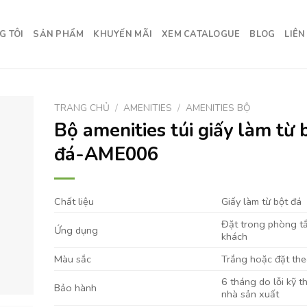
G TÔI
SẢN PHẨM
KHUYẾN MÃI
XEM CATALOGUE
BLOG
LIÊN
TRANG CHỦ
/
AMENITIES
/
AMENITIES BỘ
Bộ amenities túi giấy làm từ 
đá-AME006
Chất liệu
Giấy làm từ bột đá
Đặt trong phòng t
Ứng dụng
khách
Màu sắc
Trắng hoặc đặt the
6 tháng do lỗi kỹ t
Bảo hành
nhà sản xuất