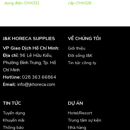
dụng điện-CHA031
cấp-CHA026
J&K HORECA SUPPLIES
VỀ CHÚNG TÔI
VP Giao Dịch Hồ Chí Minh:
Giới thiệu
Địa chỉ:
96 Lê Hữu Kiều,
Đời sống J&K
Phường Bình Trưng, Tp. Hồ
Tin tức công ty
Chí Minh
Hotline:
028 363 66864
Email:
info@jkhoreca.com
TIN TỨC
DỰ ÁN
Tuyển dụng
Hotel/Resort
Khuyến mãi
Trung tâm sự kiện
Thông báo
Nhà hàng