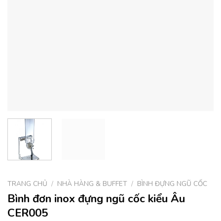
TRANG CHỦ
/
NHÀ HÀNG & BUFFET
/
BÌNH ĐỰNG NGŨ CỐC
Bình đơn inox đựng ngũ cốc kiểu Âu
CER005