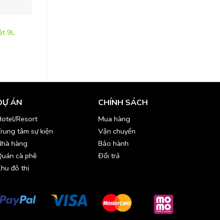
BÀN TIỆC
GIÁ/ KỆ TRANG TRÍ Q
ật 9L
Muỗng cán cong trò
Bàn tiệc hình vuông-DIT010
thức ăn-MOD113
DỰ ÁN
CHÍNH SÁCH
otel/Resort
Mua hàng
rung tâm sự kiện
Vận chuyển
Nhà hàng
Bảo hành
Quán cà phê
Đổi trả
hu đô thị