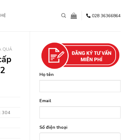
028 36366864
 HỆ
A QUẢ
cấp
12
Họ tên
Email
x 304
Số điện thoại