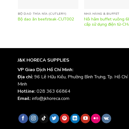
BỘ DAO THÌA NĨA (CUTLERY)
NHÀ HÀNG & BUFFET
Nồi hâm buffet vuông 6
Bộ dao ăn beefsteak-CUT002
cấp sử dụng điện từ-C
J&K HORECA SUPPLIES
VP Giao Dịch Hồ Chí Minh:
Địa chỉ:
96 Lê Hữu Kiều, Phường Bình Trưng, Tp. Hồ Chí
Minh
Hotline:
028 363 66864
Email:
info@jkhoreca.com