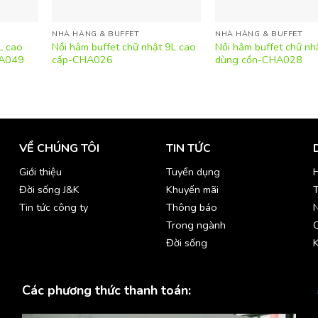
NHÀ HÀNG & BUFFET
NHÀ HÀNG & BUFFET
L cao
Nồi hâm buffet chữ nhật 9L cao
Nồi hâm buffet chữ nh
HA049
cấp-CHA026
dùng cồn-CHA028
VỀ CHÚNG TÔI
TIN TỨC
Giới thiệu
Tuyển dụng
H
Đời sống J&K
Khuyến mãi
T
Tin tức công ty
Thông báo
Trong ngành
Đời sống
K
Các phương thức thanh toán: