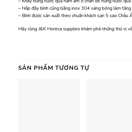
– Khay hứng nước quả nằm âm ở chân đế hứng nước quả b
– Nắp đậy bình cũng bằng inox 304 sáng bóng làm tăng 
– Bình được sản xuất theo chuẩn khách sạn 5 sao Châu Â
Hãy cùng J&K Horeca supplies khám phá những thú vị về 
SẢN PHẨM TƯƠNG TỰ