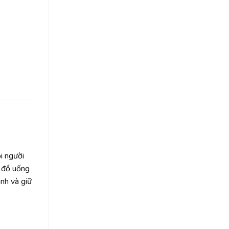
i người
i đồ uống
nh và giữ