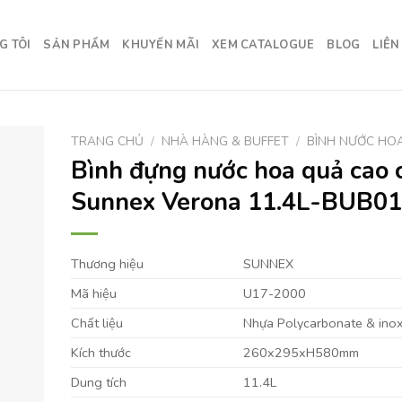
G TÔI
SẢN PHẨM
KHUYẾN MÃI
XEM CATALOGUE
BLOG
LIÊN
TRANG CHỦ
/
NHÀ HÀNG & BUFFET
/
BÌNH NƯỚC HO
Bình đựng nước hoa quả cao 
Sunnex Verona 11.4L-BUB0
Thương hiệu
SUNNEX
Mã hiệu
U17-2000
Chất liệu
Nhựa Polycarbonate & ino
Kích thước
260x295xH580mm
Dung tích
11.4L