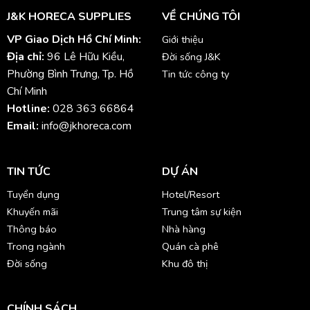
J&K HORECA SUPPLIES
VỀ CHÚNG TÔI
VP Giao Dịch Hồ Chí Minh:
Giới thiệu
Địa chỉ:
96 Lê Hữu Kiều,
Đời sống J&K
Phường Bình Trưng, Tp. Hồ
Tin tức công ty
Chí Minh
Hotline:
028 363 66864
Email:
info@jkhoreca.com
TIN TỨC
DỰ ÁN
Tuyển dụng
Hotel/Resort
Khuyến mãi
Trung tâm sự kiện
Thông báo
Nhà hàng
Trong ngành
Quán cà phê
Đời sống
Khu đô thị
CHÍNH SÁCH