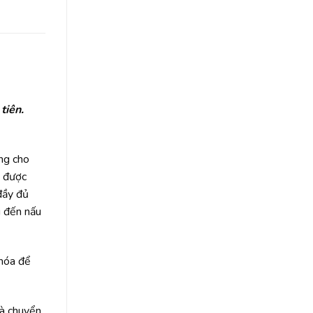
tiên.
ng cho
ụ được
 đầy đủ
u đến nấu
 hóa để
và chuyển