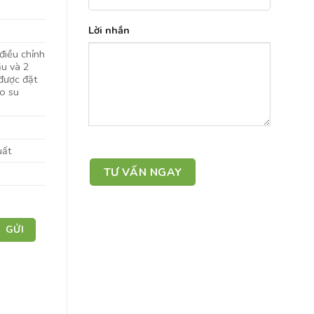
Lời nhắn
 điều chỉnh
ầu và 2
được đặt
ao su
uất