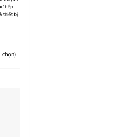
như bếp
 thiết bị
h chọn)