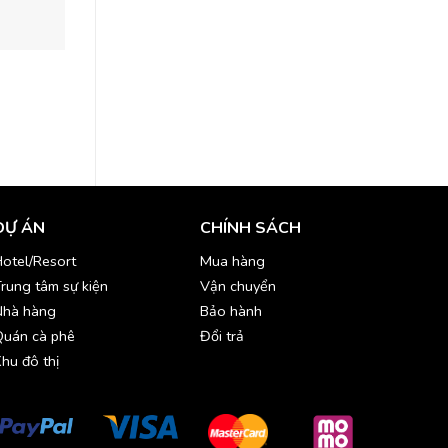
BẾP
BẾP
Khay Inox GN 1/1, 1/2, 1/3, 1/4,
Máy trộn bột công s
1/6-INT014
KCT056
DỰ ÁN
CHÍNH SÁCH
otel/Resort
Mua hàng
rung tâm sự kiện
Vận chuyển
Nhà hàng
Bảo hành
Quán cà phê
Đổi trả
hu đô thị