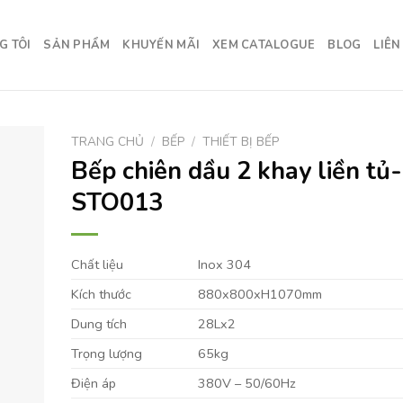
G TÔI
SẢN PHẨM
KHUYẾN MÃI
XEM CATALOGUE
BLOG
LIÊN
TRANG CHỦ
/
BẾP
/
THIẾT BỊ BẾP
Bếp chiên dầu 2 khay liền tủ-
STO013
Chất liệu
Inox 304
Kích thước
880x800xH1070mm
Dung tích
28Lx2
Trọng lượng
65kg
Điện áp
380V – 50/60Hz