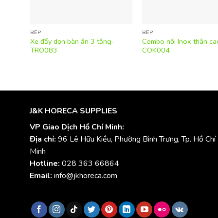
BẾP
BẾP
Xe đẩy dọn bàn ăn 3 tầng-
Combo nồi Inox thân cao
TRO083
COK004
J&K HORECA SUPPLIES
VP Giao Dịch Hồ Chí Minh:
Địa chỉ:
96 Lê Hữu Kiều, Phường Bình Trưng, Tp. Hồ Chí
Minh
Hotline:
028 363 66864
Email:
info@jkhoreca.com