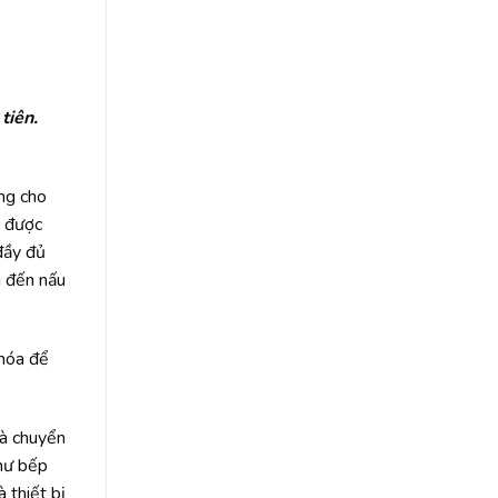
tiên.
ng cho
ụ được
 đầy đủ
u đến nấu
 hóa để
và chuyển
như bếp
 thiết bị