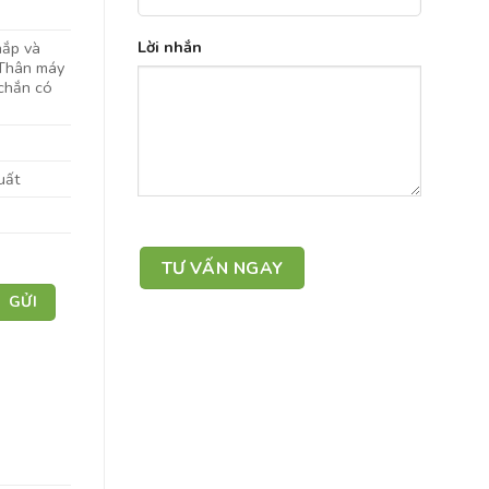
Lời nhắn
nắp và
 Thân máy
 chắn có
uất