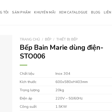
G TÔI
SẢN PHẨM
KHUYẾN MÃI
XEM CATALOGUE
BLOG
LIÊN
TRANG CHỦ
/
BẾP
/
THIẾT BỊ BẾP
Bếp Bain Marie dùng điện-
STO006
Chất liệu
Inox 304
Kích thước
600x580xH403mm
Trọng lượng
20kg
Điện áp
220V – 50/60Hz
Công suất
1.5KW