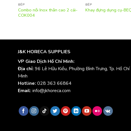
BẾP
BẾP
Combo nồi Inox thân cao 2 cái-
Khay đựng dụng cụ-BE
COK004
J&K HORECA SUPPLIES
VP Giao Dịch Hồ Chí Minh:
Địa chỉ:
96 Lê Hữu Kiều, Phường Bình Trưng, Tp. Hồ Chí
Minh
Hotline:
028 363 66864
Email:
info@jkhoreca.com