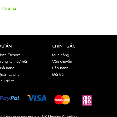
BẾP
BẾP
Hộp đựng dụng cụ 2,3 tầng-
Khay Inox GN 1/1, 1/
nh-TRO084
KCT052
1/6-INT014
DỰ ÁN
CHÍNH SÁCH
otel/Resort
Mua hàng
rung tâm sự kiện
Vận chuyển
Nhà hàng
Bảo hành
Quán cà phê
Đổi trả
hu đô thị
All rights reserved by J&K Horeca Supplies