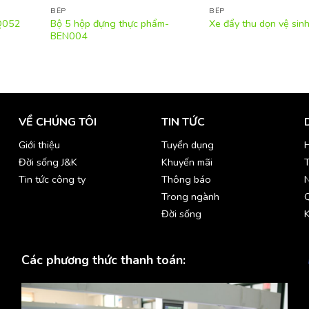
BẾP
BẾP
Bộ 5 hộp đựng thực phẩm-
Q052
Xe đẩy thu dọn vệ si
BEN004
VỀ CHÚNG TÔI
TIN TỨC
Giới thiệu
Tuyển dụng
H
Đời sống J&K
Khuyến mãi
T
Tin tức công ty
Thông báo
Trong ngành
Đời sống
K
Các phương thức thanh toán: