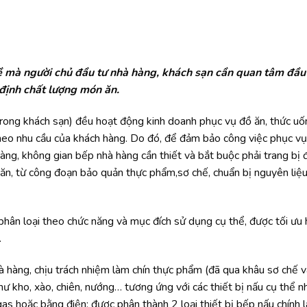
ề mà người chủ đầu tư nhà hàng, khách sạn cần quan tâm đầu 
định chất lượng món ăn.
trong khách sạn) đều hoạt động kinh doanh phục vụ đồ ăn, thức uố
theo nhu cầu của khách hàng. Do đó, để đảm bảo công việc phục v
 hàng, không gian bếp nhà hàng cần thiết và bắt buộc phải trang bị
 ăn, từ công đoạn bảo quản thực phẩm,sơ chế, chuẩn bị nguyên liệ
phân loại theo chức năng và mục đích sử dụng cụ thể, được tối ưu
.
hà hàng, chịu trách nhiệm làm chín thực phẩm (đã qua khâu sơ chế 
ư kho, xào, chiên, nướng… tương ứng với các thiết bị nấu cụ thể 
 hoặc bằng điện; được phân thành 2 loại thiết bị bếp nấu chính là