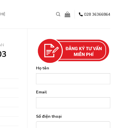
028 36366864
 HỆ
ẠN
03
Họ tên
Email
Số điện thoại