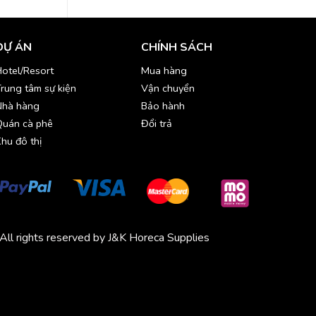
DỰ ÁN
CHÍNH SÁCH
otel/Resort
Mua hàng
rung tâm sự kiện
Vận chuyển
Nhà hàng
Bảo hành
Quán cà phê
Đổi trả
hu đô thị
All rights reserved by J&K Horeca Supplies
Michico
Chickfood
Phương Trang
Quần áo thể thao
Bluenest