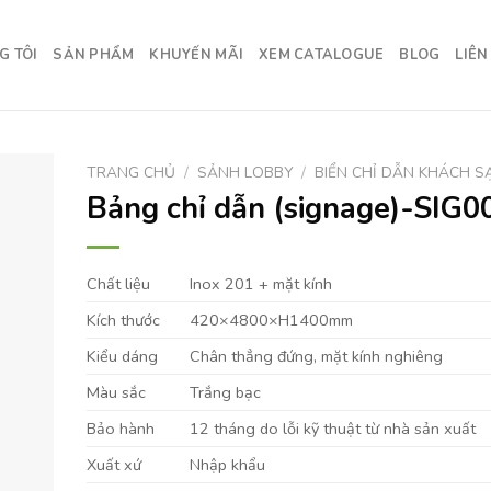
G TÔI
SẢN PHẨM
KHUYẾN MÃI
XEM CATALOGUE
BLOG
LIÊN
TRANG CHỦ
/
SẢNH LOBBY
/
BIỂN CHỈ DẪN KHÁCH S
Bảng chỉ dẫn (signage)-SIG0
Chất liệu
Inox 201 + mặt kính
Kích thước
420×4800×H1400mm
Kiểu dáng
Chân thẳng đứng, mặt kính nghiêng
Màu sắc
Trắng bạc
Bảo hành
12 tháng do lỗi kỹ thuật từ nhà sản xuất
Xuất xứ
Nhập khẩu