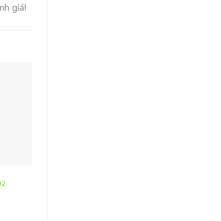
nh giá!
SẢNH LOBBY
SẢNH LOBBY
Thùng rác có nắp đ
02
Thùng rác bằng đá – TRA002
động-DUS001