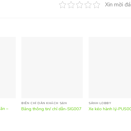
Xin mời đá
BIỂN CHỈ DẪN KHÁCH SẠN
SẢNH LOBBY
ăn –
Bảng thông tin/ chỉ dẫn-SIG007
Xe kéo hành lý-PUS0