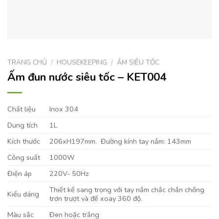
TRANG CHỦ
/
HOUSEKEEPING
/
ẤM SIÊU TỐC
Ấm đun nước siêu tốc – KET004
Chất liệu
Inox 304
Dung tích
1L
Kích thước
206xH197mm. Đường kính tay nắm: 143mm
Công suất
1000W
Điện áp
220V- 50Hz
Thiết kế sang trọng với tay nắm chắc chắn chống
Kiểu dáng
trơn trượt và đế xoay 360 độ.
Màu sắc
Đen hoặc trắng