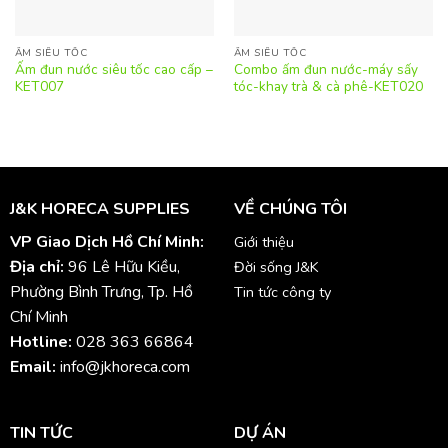
ẤM SIÊU TỐC
ẤM SIÊU TỐC
Ấm đun nước siêu tốc cao cấp –
Combo ấm đun nước-máy sấy
KET007
tóc-khay trà & cà phê-KET020
J&K HORECA SUPPLIES
VỀ CHÚNG TÔI
VP Giao Dịch Hồ Chí Minh:
Giới thiệu
Địa chỉ:
96 Lê Hữu Kiều,
Đời sống J&K
Phường Bình Trưng, Tp. Hồ
Tin tức công ty
Chí Minh
Hotline:
028 363 66864
Email:
info@jkhoreca.com
TIN TỨC
DỰ ÁN