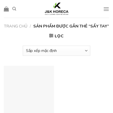
Skip
to
content
TRANG CHỦ
/
SẢN PHẨM ĐƯỢC GẮN THẺ “SẤY TAY”
LỌC