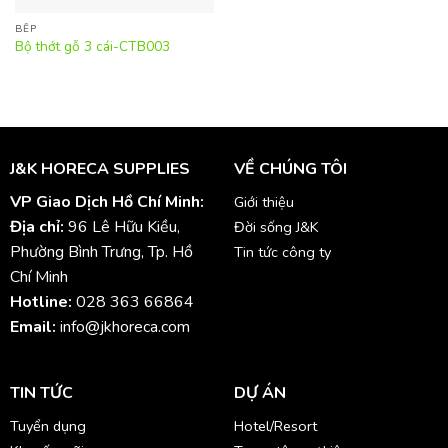
BẾP
Bộ thớt gỗ 3 cái-CTB003
J&K HORECA SUPPLIES
VỀ CHÚNG TÔI
VP Giao Dịch Hồ Chí Minh:
Giới thiệu
Địa chỉ:
96 Lê Hữu Kiều,
Đời sống J&K
Phường Bình Trưng, Tp. Hồ
Tin tức công ty
Chí Minh
Hotline:
028 363 66864
Email:
info@jkhoreca.com
TIN TỨC
DỰ ÁN
Tuyển dụng
Hotel/Resort