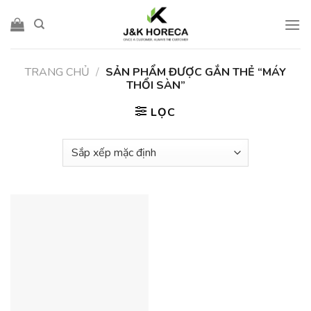
Skip
to
content
TRANG CHỦ
/
SẢN PHẨM ĐƯỢC GẮN THẺ “MÁY
THỔI SÀN”
LỌC