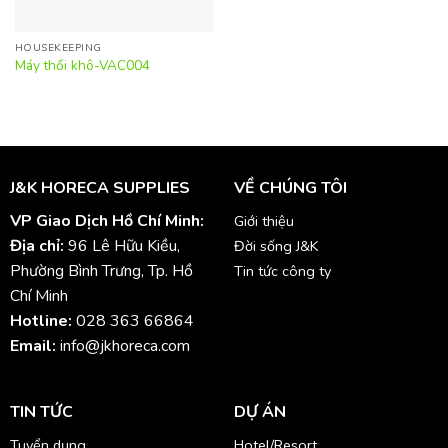
HOUSEKEEPING
Máy thổi khô-VAC004
J&K HORECA SUPPLIES
VỀ CHÚNG TÔI
VP Giao Dịch Hồ Chí Minh:
Giới thiệu
Địa chỉ:
96 Lê Hữu Kiều,
Đời sống J&K
Phường Bình Trưng, Tp. Hồ
Tin tức công ty
Chí Minh
Hotline:
028 363 66864
Email:
info@jkhoreca.com
TIN TỨC
DỰ ÁN
Tuyển dụng
Hotel/Resort