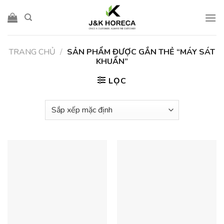
Skip
to
content
TRANG CHỦ
/
SẢN PHẨM ĐƯỢC GẮN THẺ “MÁY SÁT
KHUẨN”
LỌC