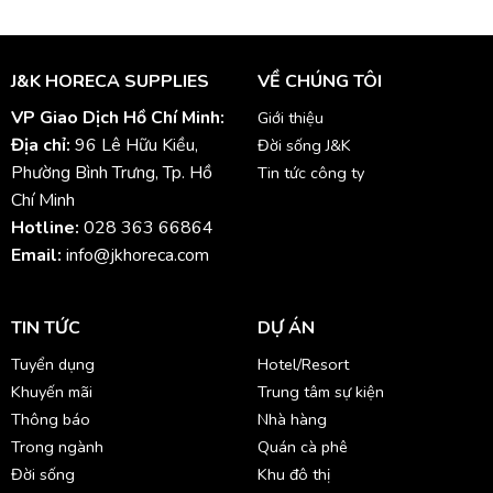
J&K HORECA SUPPLIES
VỀ CHÚNG TÔI
VP Giao Dịch Hồ Chí Minh:
Giới thiệu
Địa chỉ:
96 Lê Hữu Kiều,
Đời sống J&K
Phường Bình Trưng, Tp. Hồ
Tin tức công ty
Chí Minh
Hotline:
028 363 66864
Email:
info@jkhoreca.com
TIN TỨC
DỰ ÁN
Tuyển dụng
Hotel/Resort
Khuyến mãi
Trung tâm sự kiện
Thông báo
Nhà hàng
Trong ngành
Quán cà phê
Đời sống
Khu đô thị