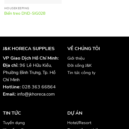
HOUSEKEEPING
Biển treo DND-SIG028
J&K HORECA SUPPLIES
VỀ CHÚNG TÔI
VP Giao Dịch Hồ Chí Minh:
Giới thiệu
Địa chỉ:
96 Lê Hữu Kiều,
Đời sống J&K
Phường Bình Trưng, Tp. Hồ
Tin tức công ty
Chí Minh
Hotline:
028 363 66864
Email:
info@jkhoreca.com
TIN TỨC
DỰ ÁN
Tuyển dụng
Hotel/Resort