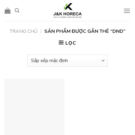
Skip
to
content
TRANG CHỦ
/
SẢN PHẨM ĐƯỢC GẮN THẺ “DND”
LỌC