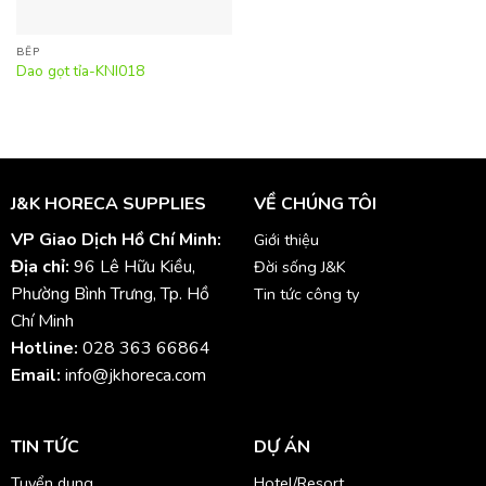
BẾP
Dao gọt tỉa-KNI018
J&K HORECA SUPPLIES
VỀ CHÚNG TÔI
VP Giao Dịch Hồ Chí Minh:
Giới thiệu
Địa chỉ:
96 Lê Hữu Kiều,
Đời sống J&K
Phường Bình Trưng, Tp. Hồ
Tin tức công ty
Chí Minh
Hotline:
028 363 66864
Email:
info@jkhoreca.com
TIN TỨC
DỰ ÁN
Tuyển dụng
Hotel/Resort