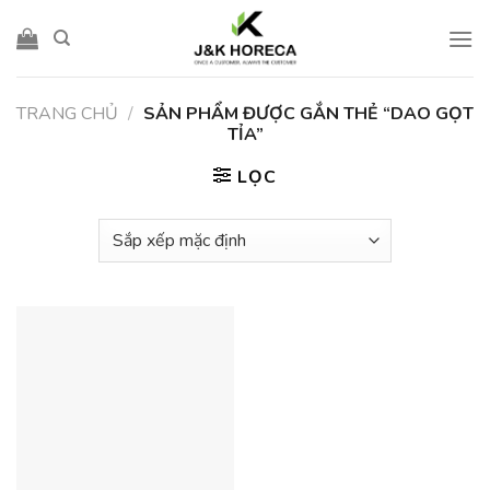
Skip
to
content
TRANG CHỦ
/
SẢN PHẨM ĐƯỢC GẮN THẺ “DAO GỌT
TỈA”
LỌC