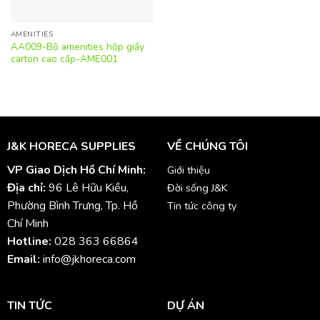
AMENITIES
AA009-Bộ amenities hộp giấy
carton cao cấp-AME001
J&K HORECA SUPPLIES
VỀ CHÚNG TÔI
VP Giao Dịch Hồ Chí Minh:
Giới thiệu
Địa chỉ:
96 Lê Hữu Kiều,
Đời sống J&K
Phường Bình Trưng, Tp. Hồ
Tin tức công ty
Chí Minh
Hotline:
028 363 66864
Email:
info@jkhoreca.com
TIN TỨC
DỰ ÁN