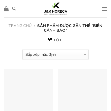
Skip
to
content
TRANG CHỦ
/
SẢN PHẨM ĐƯỢC GẮN THẺ “BIỂN
CẢNH BÁO”
LỌC