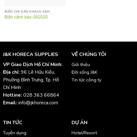
BIỂN CHỈ DẪN KHÁCH SẠN
Biển cảnh báo-SIG020
J&K HORECA SUPPLIES
VỀ CHÚNG TÔI
VP Giao Dịch Hồ Chí Minh:
Giới thiệu
Địa chỉ:
96 Lê Hữu Kiều,
Đời sống J&K
Phường Bình Trưng, Tp. Hồ
Tin tức công ty
Chí Minh
Hotline:
028 363 66864
Email:
info@jkhoreca.com
TIN TỨC
DỰ ÁN
Tuyển dụng
Hotel/Resort