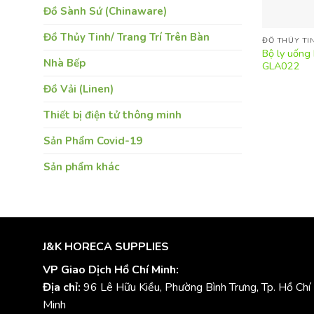
Đồ Sành Sứ (Chinaware)
Đồ Thủy Tinh/ Trang Trí Trên Bàn
ĐỒ THỦY TI
Bộ ly uống 
Nhà Bếp
GLA022
Đồ Vải (Linen)
Thiết bị điện tử thông minh
Sản Phẩm Covid-19
Sản phẩm khác
J&K HORECA SUPPLIES
VP Giao Dịch Hồ Chí Minh:
Địa chỉ:
96 Lê Hữu Kiều, Phường Bình Trưng, Tp. Hồ Chí
Minh