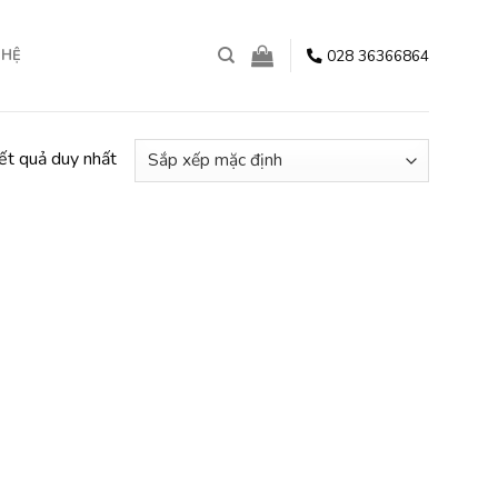
028 36366864
 HỆ
kết quả duy nhất