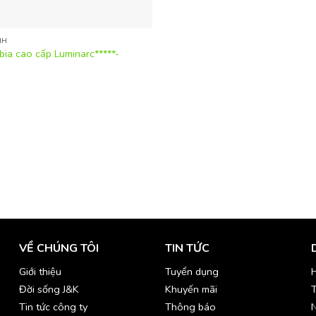
NH
bia cao cấp Luminarc*****-
VỀ CHÚNG TÔI
TIN TỨC
Giới thiệu
Tuyển dụng
H
Đời sống J&K
Khuyến mãi
T
Tin tức công ty
Thông báo