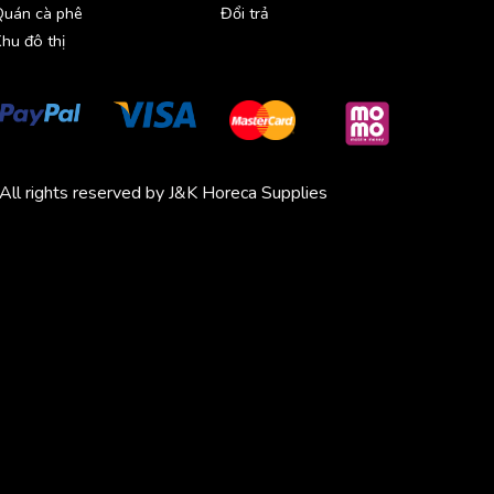
Quán cà phê
Đổi trả
hu đô thị
All rights reserved by J&K Horeca Supplies
Michico
Chickfood
Phương Trang
Quần áo thể thao
Bluenest