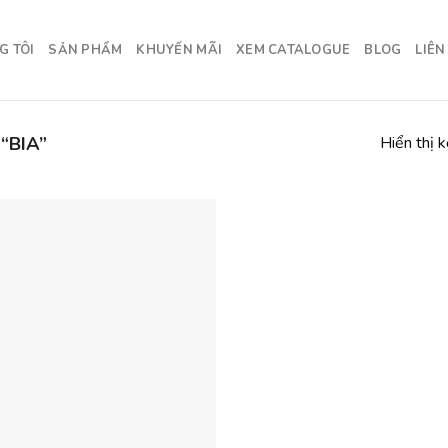
G TÔI
SẢN PHẨM
KHUYẾN MÃI
XEM CATALOGUE
BLOG
LIÊN
“BIA”
Hiển thị 