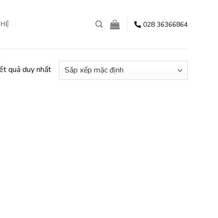
028 36366864
 HỆ
kết quả duy nhất