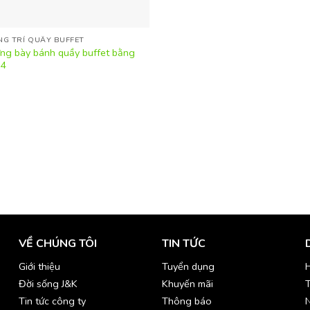
ANG TRÍ QUẦY BUFFET
ưng bày bánh quầy buffet bằng
04
VỀ CHÚNG TÔI
TIN TỨC
Giới thiệu
Tuyển dụng
H
Đời sống J&K
Khuyến mãi
T
Tin tức công ty
Thông báo