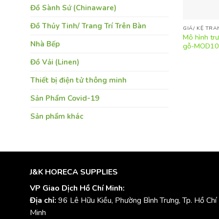
Đồ Sành Sứ (Chinaware)
Đồ Thủy Tinh/ Trang Trí Trên Bàn
GIÁ/ KỆ TR
Mô hình tr
Nhà Bếp
gỗ-MOD1
Đồ Vải (Linen)
Thiết bị điện tử thông minh
Sản Phẩm Covid-19
Sản phẩm khác
J&K HORECA SUPPLIES
VP Giao Dịch Hồ Chí Minh:
Địa chỉ:
96 Lê Hữu Kiều, Phường Bình Trưng, Tp. Hồ Chí
Minh