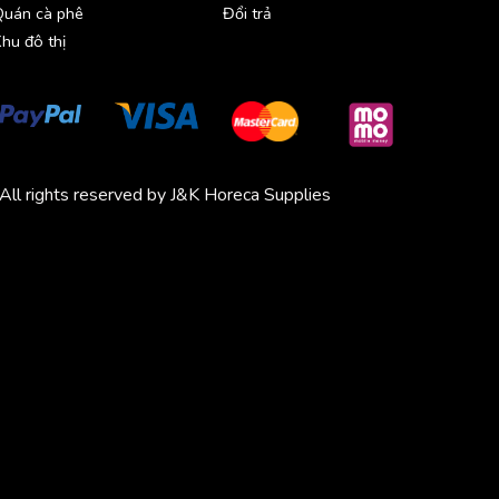
Quán cà phê
Đổi trả
hu đô thị
All rights reserved by J&K Horeca Supplies
Michico
Chickfood
Phương Trang
Quần áo thể thao
Bluenest