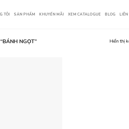
G TÔI
SẢN PHẨM
KHUYẾN MÃI
XEM CATALOGUE
BLOG
LIÊN
 “BÁNH NGỌT”
Hiển thị 